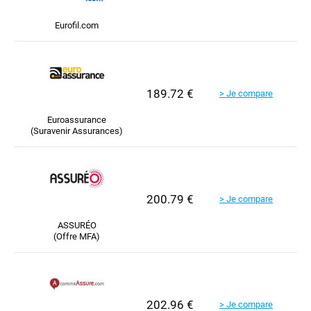
Eurofil.com
189.72 €
> Je compare
Euroassurance
(Suravenir Assurances)
200.79 €
> Je compare
ASSURÉO
(Offre MFA)
202.96 €
> Je compare